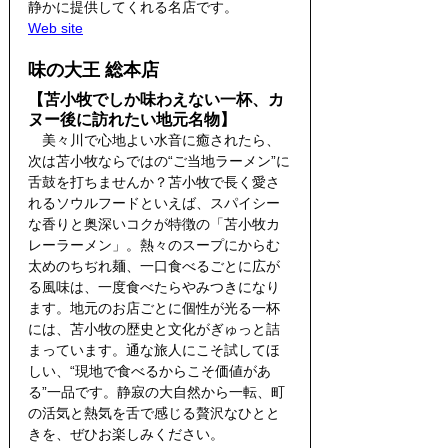
静かに提供してくれる名店です。
Web site
味の大王 総本店
【苫小牧でしか味わえない一杯、カ
ヌー後に訪れたい地元名物】
　美々川で心地よい水音に癒されたら、
次は苫小牧ならではの“ご当地ラーメン”に
舌鼓を打ちませんか？苫小牧で長く愛さ
れるソウルフードといえば、スパイシー
な香りと奥深いコクが特徴の「苫小牧カ
レーラーメン」。熱々のスープにからむ
太めのちぢれ麺、一口食べるごとに広が
る風味は、一度食べたらやみつきになり
ます。地元のお店ごとに個性が光る一杯
には、苫小牧の歴史と文化がぎゅっと詰
まっています。通な旅人にこそ試してほ
しい、“現地で食べるからこそ価値があ
る”一品です。静寂の大自然から一転、町
の活気と熱気を舌で感じる贅沢なひとと
きを、ぜひお楽しみください。