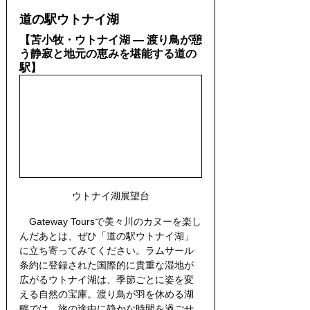
道の駅ウトナイ湖
【苫小牧・ウトナイ湖 — 渡り鳥が憩
う静寂と地元の恵みを堪能する道の
駅】
ウトナイ湖展望台
　Gateway Toursで美々川のカヌーを楽し
んだあとは、ぜひ「道の駅ウトナイ湖」
に立ち寄ってみてください。ラムサール
条約に登録された国際的に貴重な湿地が
広がるウトナイ湖は、季節ごとに姿を変
える自然の宝庫。渡り鳥が羽を休める湖
畔では、旅の途中に静かな時間を過ごせ