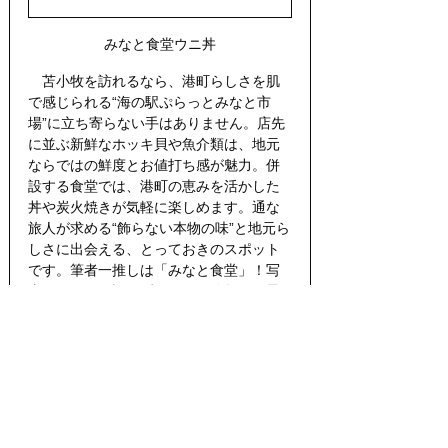
みなと食堂ウニ丼
　苫小牧を訪れるなら、港町らしさを肌
で感じられる“海の駅ぷらっとみなと市
場”に立ち寄らない手はありません。店先
に並ぶ新鮮なホッキ貝や魚介類は、地元
ならではの鮮度とお値打ち感が魅力。併
設する食堂では、港町の恵みを活かした
丼や炭火焼きが気軽に楽しめます。通な
旅人が求める“飾らない本物の味”と地元ら
しさに出会える、とっておきのスポット
です。筆者一推しは「みなと食堂」！写
真を見れば、語らずとも一目瞭然かと思
います。入荷状況により、メニュー変更
多々あり。店員さんが丁寧におすすめメ
ニューを案内していただけますので、お
店で決めるのがいいでしょう。
Web site
まとめ