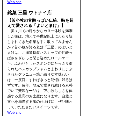
Web site
銘菓 三星 ウトナイ店
【苫小牧の甘酸っぱい伝統、時を超
えて愛される「よいとまけ」】
　美々川での穏やかなカヌー体験を満喫
した後は、地元で半世紀以上にわたり親
しまれてきた名菓を手に取ってみません
か？苫小牧が誇る老舗「三星」のよいと
まけは、北海道特産ハスカップの甘酸っ
ぱさをぎゅっと閉じ込めたロールケー
キ。ふわりとしたスポンジにたっぷり塗
られたハスカップジャムとまわりにまぶ
されたグラニュー糖が織りなす味わい
は、一度口にすればきっと記憶に残るは
ずです。長年、地元で愛され続ける素朴
でいて贅沢な一品は、苫小牧らしさを体
感する最高のお土産になります。自然と
文化を満喫する旅の仕上げに、ぜひ味わ
っていただきたいスイーツです。
Web site