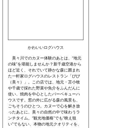
かわいいログハウス
　美々川でのカヌー体験のあとは、“地元
の味”を堪能しませんか？新千歳空港から
ほど近く、それでいて静かな森に囲まれ
た一軒家ログハウスのレストラン「びび
（美々）」。この店では、地元・苫小牧
や千歳で採れた野菜や魚介をふんだんに
使い、焼肉を中心としたバーベキューハ
ウスです。窓の外に広がる森の風景も、
ごちそうのひとつ。カヌーで心を解き放
ったあとに、美々の自然の中で味わうラ
ンチタイム。“観光地価格”でも“映え狙
い”でもない、本物の地元クオリティを、