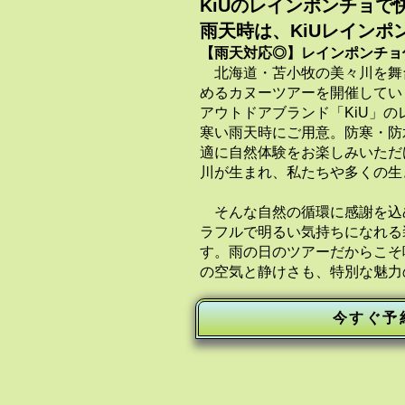
KiUのレインポンチョで
雨天時は、KiUレインポ
【雨天対応◎】レインポンチョ
北海道・苫小牧の美々川を舞
めるカヌーツアーを開催しています。
アウトドアブランド「KiU」
寒い雨天時にご用意。防寒・防
適に自然体験をお楽しみいただ
川が生まれ、私たちや多くの生
そんな自然の循環に感謝を込
ラフルで明るい気持ちになれる
す。雨の日のツアーだからこそ
の空気と静けさも、特別な魅力
今すぐ予