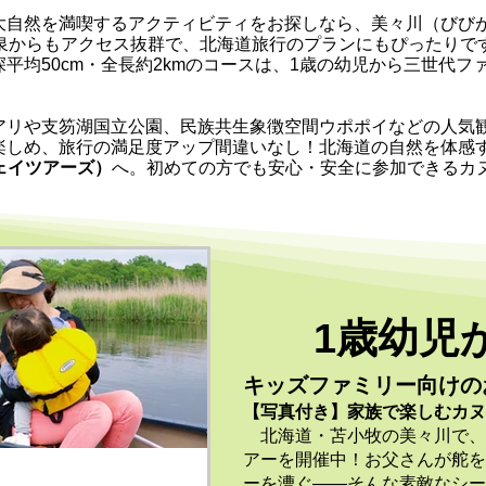
自然を満喫するアクティビティをお探しなら、美々川（びび
泉からもアクセス抜群で、北海道旅行のプランにもぴったりです
平均50cm・全長約2kmのコースは、1歳の幼児から三世代
リや支笏湖国立公園、民族共生象徴空間ウポポイなどの人気
楽しめ、旅行の満足度アップ間違いなし！北海道の自然を体感
トウェイツアーズ）
へ。初めての方でも安心・安全に参加できるカ
1歳幼児
キッズファミリー向けの
【写真付き】家族で楽しむカヌ
北海道・苫小牧の美々川で、
アーを開催中！お父さんが舵を
ーを漕ぐ――そんな素敵なシー