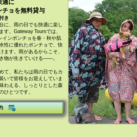
快適に
ンチョを無料貸与
付き
台に、雨の日でも快適に楽し
Gateway Toursでは、
のレインポンチョを春・秋や肌
水性に優れたポンチョで、快
けます。雨があるからこそ、
き物が生きていける――。
めて、私たちは雨の日でもカ
装いで皆様をお迎えしていま
味わえる、しっとりとした森
のひとつです。
約