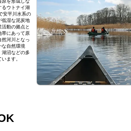
湿原を形成しな
するウトナイ湖
mで安平川水系の
が低湿な泥炭地
業活動の拠点と
地帯にあって原
自然河川となっ
かな自然環境
、湖沼などの多
ています。
OK