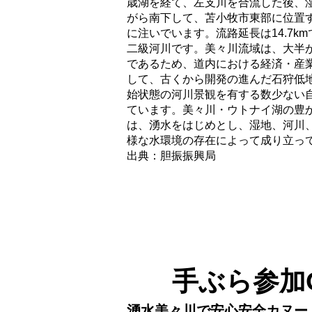
歳湖を経て、左支川を合流した後、
がら南下して、苫小牧市東部に位置
に注いでいます。流路延長は14.7k
二級河川です。美々川流域は、大半
であるため、道内における経済・産
して、古くから開発の進んだ石狩低
始状態の河川景観を有する数少ない
ています。美々川・ウトナイ湖の豊
は、湧水をはじめとし、湿地、河川
様な水環境の存在によって成り立っ
出典：胆振振興局
手ぶら参加
湧水美々川で安心安全カヌー