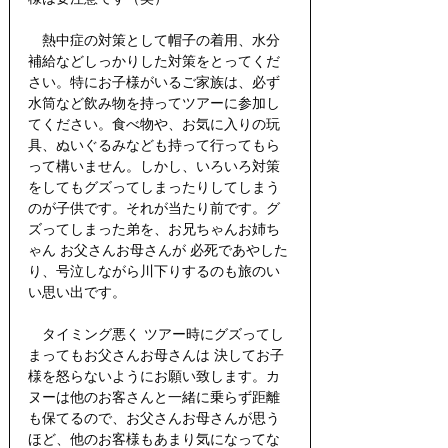
　熱中症の対策として帽子の着用、水分
補給などしっかりした対策をとってくだ
さい。特にお子様がいるご家族は、必ず
水筒など飲み物を持ってツアーに参加し
てください。食べ物や、お気に入りの玩
具、ぬいぐるみなども持って行ってもら
って構いません。しかし、いろいろ対策
をしてもグズってしまったりしてしまう
のが子供です。それが当たり前です。グ
ズってしまった弟を、お兄ちゃんお姉ち
ゃん お父さんお母さんが 必死であやした
り、号泣しながら川下りするのも旅のい
い思い出です。
　タイミング悪く ツアー時にグズってし
まってもお父さんお母さんは 決してお子
様を怒らないようにお願い致します。カ
ヌーは他のお客さんと一緒に乗らず距離
も保てるので、お父さんお母さんが思う
ほど、他のお客様もあまり気になってな