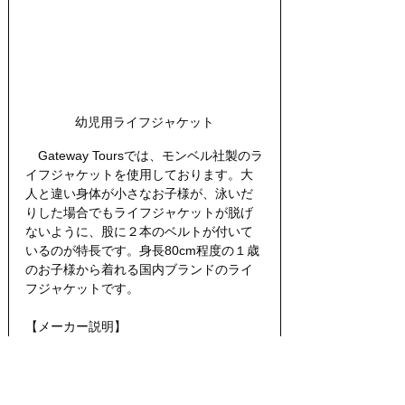
幼児用ライフジャケット
　Gateway Toursでは、モンベル社製のラ
イフジャケットを使用しております。大
人と違い身体が小さなお子様が、泳いだ
りした場合でもライフジャケットが脱げ
ないように、股に２本のベルトが付いて
いるのが特長です。身長80cm程度の１歳
のお子様から着れる国内ブランドのライ
フジャケットです。
【メーカー説明】
　大人用モデルの機能はそのままに、子
どものための安全機能をプラスした本格
仕様のライフジャケットです。頭部の浮
力を補助し、後頭部や顎部の保護にも役